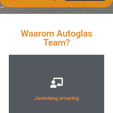
Door jarenlange ervaring en liefde voor het vak
kunnen wij als relatief “klein” bedrijf uitblinken
door “groot” te zijn in kwaliteit, flexibiliteit en
service.
Waarom Autoglas
Team?
Door gebruik te maken van de allerbeste
materialen zijn, onze vakkundige monteurs in
Jarenlang ervaring
staat om de hoogste kwaliteit te leveren.