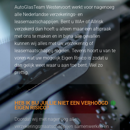
AutoGlasTeam Westervoort werkt voor nagenoeg
alle Nederlandse verzekerings- en
leasemaatschappijen. Bent u WA+ of Allrisk
verzekerd dan hoeft u alleen maar een afspraak
met ons te maken en in bijna alle gevallen
kunnen wij alles met uw verzekering of
leasemaatschappij regelen. Tevens hoort u van te
voren wat uw mogelijk Eigen Risico is zodat u
dan gelijk weet waar u aan toe bent. Wel zo
prettig.
HEB IK BIJ JULLIE NIET EEN VERHOOGD
EIGEN RISICO?
Doordat wij met nagenoeg alle
verzekeringsmaatschappijen samenwerken en