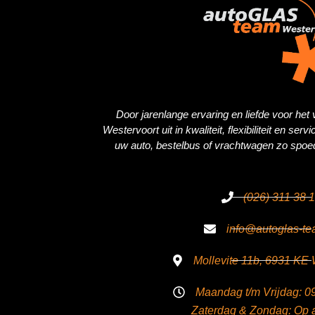
Door jarenlange ervaring en liefde voor het
Westervoort uit in kwaliteit, flexibiliteit en ser
uw auto, bestelbus of vrachtwagen zo spoedi
(026) 311 38 
info@autoglas-te
Mollevite 11b, 6931 KE 
Maandag t/m Vrijdag: 09
Zaterdag & Zondag: Op 