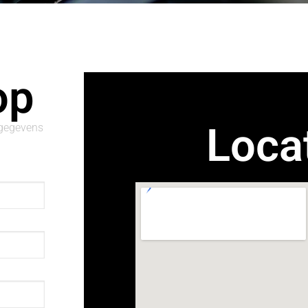
op
Loca
 gegevens