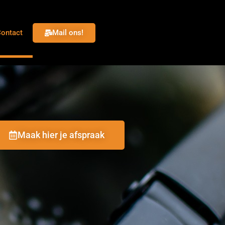
Mail ons!
ontact
Maak hier je afspraak